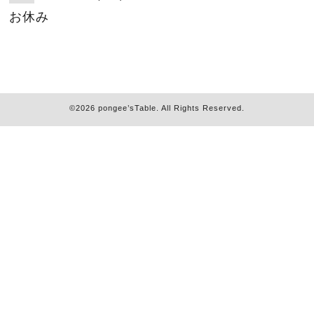
お休み
©2026
pongee’sTable
. All Rights Reserved.