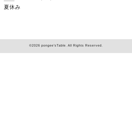
夏休み
©2026
pongee’sTable
. All Rights Reserved.